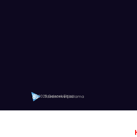
2023 Gelecek Elçisi
Tasarım ve Kodlama