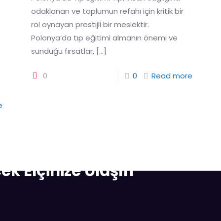
odaklanan ve toplumun refahı için kritik bir
rol oynayan prestijli bir meslektir.
Polonya’da tıp eğitimi almanın önemi ve
sunduğu fırsatlar,
[…]
0
0
Read more
e
ek Elçinize Ulaşın