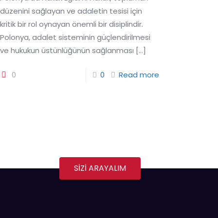
düzenini sağlayan ve adaletin tesisi için
kritik bir rol oynayan önemli bir disiplindir.
Polonya, adalet sisteminin güçlendirilmesi
ve hukukun üstünlüğünün sağlanması
[…]
0
0
Read more
SİZİ ARAYALIM