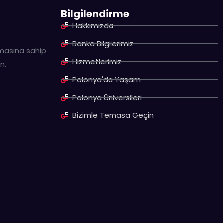
Bilgilendirme
Hakkımızda
Banka Bilgilerimiz
omasına sahip
Hizmetlerimiz
n.
Polonya'da Yaşam
Polonya Üniversileri
Bizimle Temasa Geçin