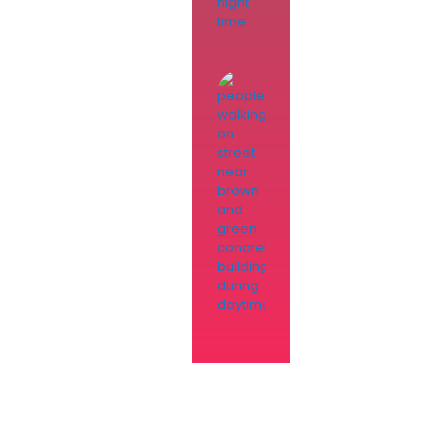
Polonya’da
Hangi
Üniversiteyi
Tercih
Etmeliyim?