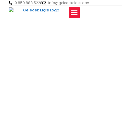
0 850 888 5228
info@gelecekelcisi.com
Polonya Üniversiteleri
Kimlerle Çalışıyoruz?